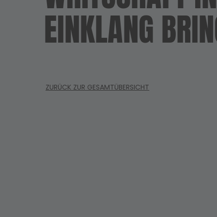
EINKLANG BRI
ZURÜCK ZUR GESAMTÜBERSICHT