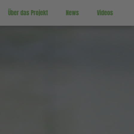
Über das Projekt
News
Videos