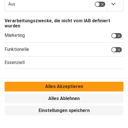
und hat das Potenzial,
schon jetzt einen
wesentlichen Beitrag
zur Senkung der CO
-
2
Emissionen zu leisten.“
BIOGAS UND
WASSERSTOFF
FÜR EINE
KLIMANEUTRALE
ZUKUNFT
Damit die Umstellung
auf eine klimaneutrale
Energieversorgung bis