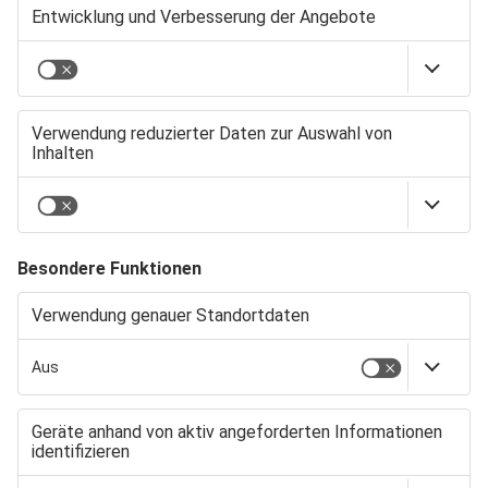
Markus Last, Sprecher
der Geschäftsführung
energie schwaben,
erklärt: „Ohne Gas wird
die Energiewende nicht
gelingen. Wir setzen uns
dafür ein, dass
klimaneutrale Gase
Erdgas zunehmend
ersetzen. Daran
arbeiten wir. In Zukunft
wird das vor allem ­
Wasserstoff sein, aber
auch Biogas ­bietet
gerade in unserer
Region viele Chancen