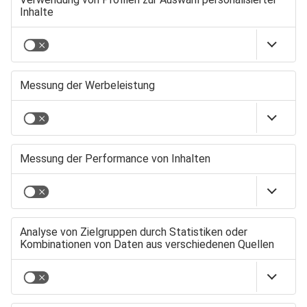
Als erster Versorger in
INHALTSVERZEICHNIS
Deutschland bietet
energie schwaben
schon jetzt grünes Gas
für alle Anforderungen
des GEG bis zur
klimaneutralen
Energieversorgung
2045 an.