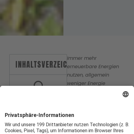
Immer mehr
INHALTSVERZEICHNIS
erneuerbare Energien
nutzen, allgemein
weniger Energie
verbrauchen und diese
Dinge dann auch
nachweisen. Auf die
Unternehmen in
Bayerisch-Schwaben
kommen in Sachen