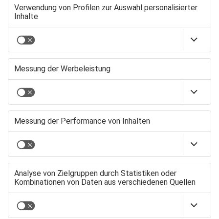
Expert:innen
beschränkte sich der
Begriff „Nachhaltigkeit“
nicht auf Umwelt und
Klimaschutz. Annabell
Hummel-Wiest leitet
das Geschäftsfeld
Nachhaltige Wirtschaft
von der
Regio Augsburg
. Sie versteht
Wirtschaft
unter Nachhaltigkeit
auch den Transfer von
Wissen und die
Sicherung von
Fachkräften. „Unsere
Aufgabe ist, zu