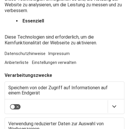
Bayerisch-Schwaben
einen Beitrag leisten
und das Thema
Nachhaltigkeit
anpacken? Und was ist
mit dieser
„Nachhaltigkeit“
eigentlich gemeint?
Fragen wie diese haben
Expert:innen beim
Round Table der
Themenwoche
„Nachhaltigkeit und
Umwelt“ der
Augsburger
Allgemeinen und ihrer