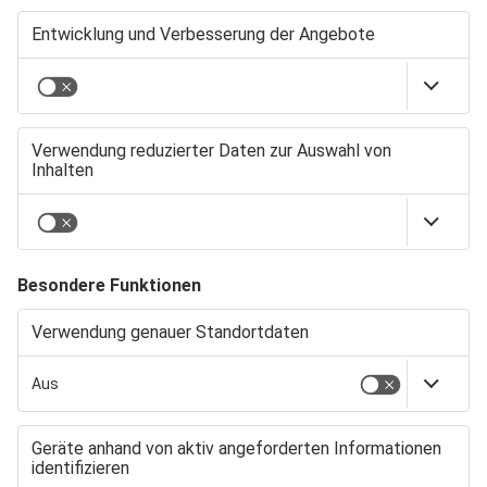
informieren, zu
sensibilisieren und am
Ende einen bunten
Strauß an
Empfehlungen zu
geben, um nachhaltig zu
wirtschaften“, erklärte
Annabell Hummel-
Wiest. Matthias Schmid,
Gesamtleiter
Werbevermarktung und
Mitglied der
Geschäftsleitung der
Augsburger
Allgemeinen, verbindet
Nachhaltigkeit mit