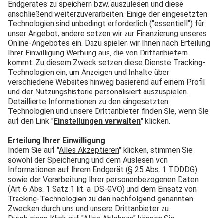
Nachhaltigkeit
Herausforderungen,
aber auch Chancen zu.
Darüber haben sich
Expert:innen beim
Round Table der
Themenwoche
„Nachhaltigkeit &
Umwelt“ bei der
actensys GmbH in
Ellzee ausgetauscht.
Im vergangenen Jahr
hat Deutschland rund
zehn Prozent weniger