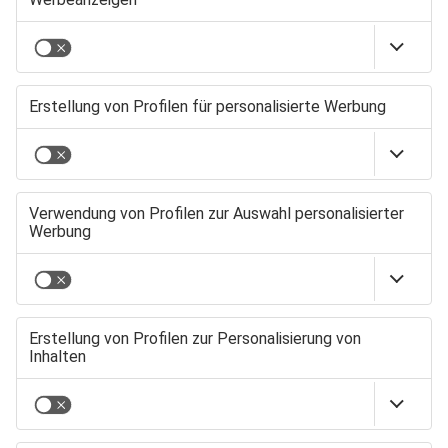
Heimatzeitungen
diskutiert.
Zusammengekommen
sind sie dafür bei der
,
actensys GmbH in Ellzee
moderiert hat Lisa Graf
von der VMM
Medienagentur.
NACHHALTIGKEIT:
MEHR ALS
UMWELT UND
KLIMA
Für viele der