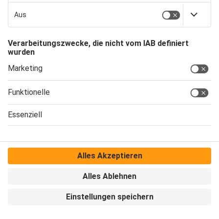
Wirtschaftlichkeit: „Um
zukunftssicher
wirtschaften zu können,
ist Nachhaltigkeit ein
zentraler Punkt
geworden. Die
bayerisch-
schwäbischen
Unternehmen sind mit
ihrer Wirtschafts- und
Innovationskraft stark
genug, sich bei diesem
Thema gut aufzustellen
und damit auch
weiterhin für den
Wohlstand in der Region