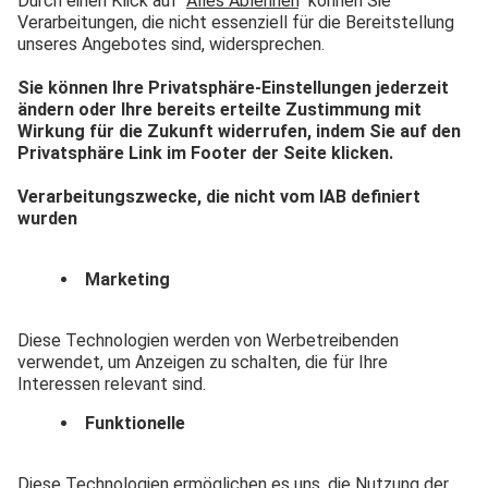
CO₂ ausgestoßen als
noch 2022. Das ist der
stärkste Rückgang seit
1990 und lässt hoffen,
dass Deutschland sein
Klimaziel bis 2030 doch
noch erreicht. Bis dahin
sollen 65 Prozent
weniger CO₂
ausgestoßen werden –
in Bereichen wie
Verkehr, aber auch bei
Energiewirtschaft und
Industrie. Wie können
also kleine und mittlere
Unternehmen in